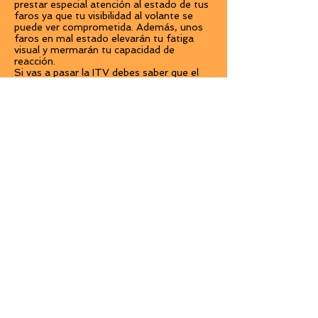
prestar especial atención al estado de tus
faros ya que tu visibilidad al volante se
puede ver comprometida. Además, unos
faros en mal estado elevarán tu fatiga
visual y mermarán tu capacidad de
reacción.
Si vas a pasar la ITV debes saber que el
estado de los faros es un aspecto
esencial: si no iluminan correctamente
serás penalizado.
En WETAXI realizamos un pulido de faros
que recupera su transparencia y claridad
inicial, devolviéndole el brillo y su
capacidad de iluminación. Para que salgas
por la puerta como si estrenaras faros.
POR QUÉ PULIR LOS FAROS
Aumenta la efectividad de los faros
Favorece una conducción más segura
Mejora la estética de tu vehículo
Evitan la fatiga visual
Contacta con nosotros: